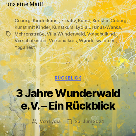
uns eine Mail!
Coburg
,
Kinderkunst
,
kreativ
,
Kunst
,
Kunst in Coburg
,
Kunst mit Kinder
,
Kunstkurs
,
Lydia Ursinus-Wanka
,
Mohrenstraße
,
Villa Wunderwald
,
Vorschulkind
,
Schlagwörter
Vorschulkinder
,
Vorschulkurs
,
Wunderwald e.V.
,
Yoganest
Kategorien
RÜCKBLICK
3 Jahre Wunderwald
e.V. – Ein Rückblick
Von
Lydia
25. Juni 2024
Beitragsautor
Veröffentlichungsdatum