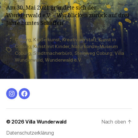
Am 30. Mai 2021 gründete sich der
Wunderwald e.V. – Wir blicken zurück auf drei
Jahre buntes Schaffen
Coburg
,
Kinderkunst
,
Kreativwerstatt
,
Kunst in
Coburg
,
Kunst mit Kinder
,
Naturkunde-Museum
Schlagwörter
Coburg
,
Stadtmacherbüro
,
Steinweg Coburg
,
Villa
Wunderwald
,
Wunderwald e.V.
Instagram
Facebook
© 2026
Villa Wunderwald
Nach oben
↑
Datenschutzerklärung