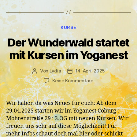
Kategorien
KURSE
Der Wunderwald startet
mit Kursen im Yoganest
Von
Lydia
14. April 2025
Beitragsautor
Veröffentlichungsdatum
zu
Keine Kommentare
Der
Wunderwald
startet
Wir haben da was Neues für euch: Ab dem
mit
29.04.2025 starten wir im Yoganest Coburg :
Kursen
Mohrenstraße 29 : 3.OG mit neuen Kursen. Wir
im
freuen uns sehr auf diese Möglichkeit! Für
Yoganest
mehr Infos schaut doch mal hier oder schickt