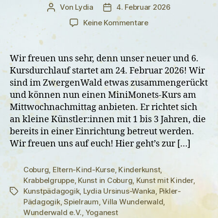
Von
Lydia
4. Februar 2026
Beitragsautor
Veröffentlichungsdatum
zu
Keine Kommentare
Neue
Kurse
im
Wir freuen uns sehr, denn unser neuer und 6.
Wunderwald
Kursdurchlauf startet am 24. Februar 2026! Wir
für
sind im ZwergenWald etwas zusammengerückt
Februar
und können nun einen MiniMonets-Kurs am
und
Mittwochnachmittag anbieten. Er richtet sich
März
an kleine Künstler:innen mit 1 bis 3 Jahren, die
online
bereits in einer Einrichtung betreut werden.
Wir freuen uns auf euch! Hier geht’s zur […]
Coburg
,
Eltern-Kind-Kurse
,
Kinderkunst
,
Krabbelgruppe
,
Kunst in Coburg
,
Kunst mit Kinder
,
Kunstpädagogik
,
Lydia Ursinus-Wanka
,
Pikler-
Schlagwörter
Pädagogik
,
Spielraum
,
Villa Wunderwald
,
Wunderwald e.V.
,
Yoganest